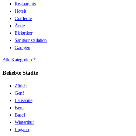
Restaurants
Hotels
Coiffeure
Ärzte
Elektriker
Sanitärinstallation
Garagen
Alle Kategorien
Beliebte Städte
Zürich
Genf
Lausanne
Bern
Basel
Winterthur
Lugano