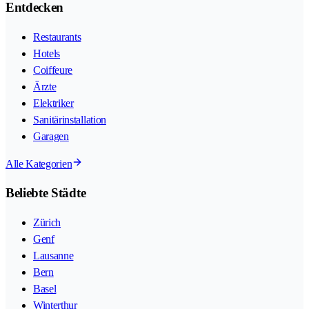
Entdecken
Restaurants
Hotels
Coiffeure
Ärzte
Elektriker
Sanitärinstallation
Garagen
Alle Kategorien
Beliebte Städte
Zürich
Genf
Lausanne
Bern
Basel
Winterthur