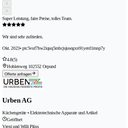
Super Leistung, faire Preise, tolles Team.
Wir sind sehr zufrieden.
Okt. 2023
• ptc5vuf7hw2iquq5mbcjsjusegxn91yerd1mnp7y
4.8
(5)
Hohlenweg 10
2552 Orpund
Offerte anfragen
Urben AG
Küchengeräte • Elektrotechnische Apparate und Artikel
Geöffnet
Vreni und Willi Plüss