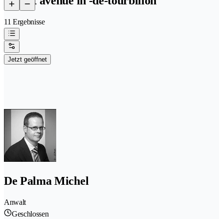
anwalt avenue in -de-tourbillon
11 Ergebnisse
Jetzt geöffnet
De Palma Michel
Anwalt
Geschlossen