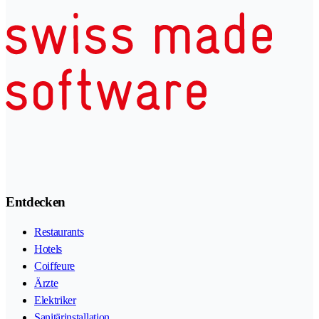
Entdecken
Restaurants
Hotels
Coiffeure
Ärzte
Elektriker
Sanitärinstallation