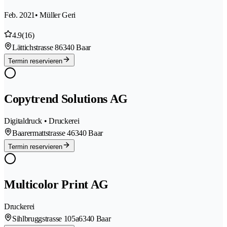
Feb. 2021
• Müller Geri
4.9
(16)
Lättichstrasse 8
6340 Baar
Termin reservieren
Copytrend Solutions AG
Digitaldruck • Druckerei
Baarermattstrasse 4
6340 Baar
Termin reservieren
Multicolor Print AG
Druckerei
Sihlbruggstrasse 105a
6340 Baar