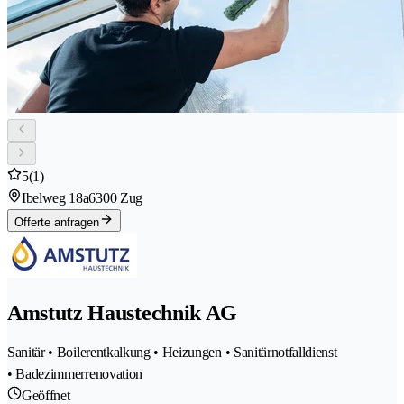
5
(1)
Ibelweg 18a
6300 Zug
Offerte anfragen
Amstutz Haustechnik AG
Sanitär • Boilerentkalkung • Heizungen • Sanitärnotfalldienst
• Badezimmerrenovation
Geöffnet