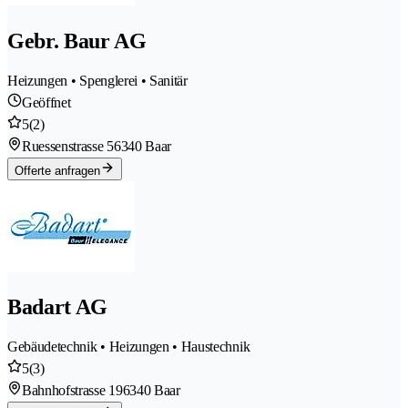
Gebr. Baur AG
Heizungen • Spenglerei • Sanitär
Geöffnet
5
(2)
Ruessenstrasse 5
6340 Baar
Offerte anfragen
Badart AG
Gebäudetechnik • Heizungen • Haustechnik
5
(3)
Bahnhofstrasse 19
6340 Baar