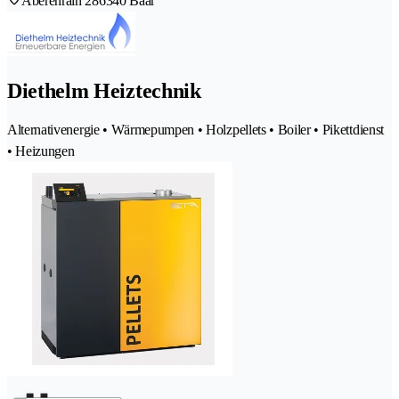
Aberenrain 28
6340 Baar
Diethelm Heiztechnik
Alternativenergie • Wärmepumpen • Holzpellets • Boiler • Pikettdienst
• Heizungen