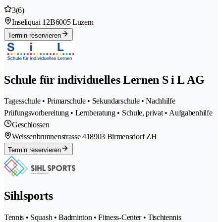
3
(6)
Inseliquai 12B
6005 Luzern
Termin reservieren
Schule für individuelles Lernen S i L AG
Tagesschule • Primarschule • Sekundarschule • Nachhilfe
Prüfungsvorbereitung • Lernberatung • Schule, privat • Aufgabenhilfe
Geschlossen
Weissenbrunnenstrasse 41
8903 Birmensdorf ZH
Termin reservieren
Sihlsports
Tennis • Squash • Badminton • Fitness-Center • Tischtennis