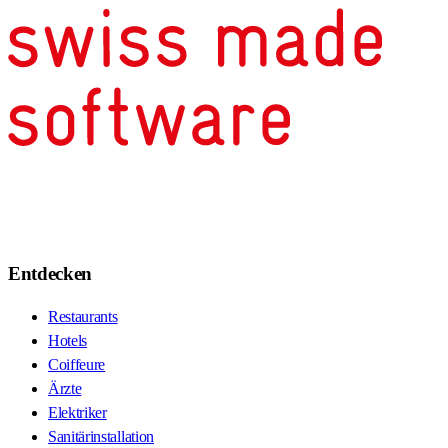
Entdecken
Restaurants
Hotels
Coiffeure
Ärzte
Elektriker
Sanitärinstallation