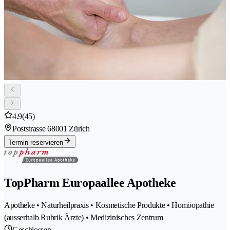
4.9
(45)
Poststrasse 6
8001 Zürich
Termin reservieren
TopPharm Europaallee Apotheke
Apotheke • Naturheilpraxis • Kosmetische Produkte • Homöopathie
(ausserhalb Rubrik Ärzte) • Medizinisches Zentrum
Geschlossen