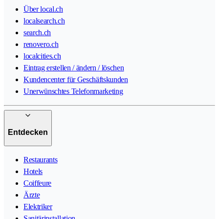
Über local.ch
localsearch.ch
search.ch
renovero.ch
localcities.ch
Eintrag erstellen / ändern / löschen
Kundencenter für Geschäftskunden
Unerwünschtes Telefonmarketing
Entdecken
Restaurants
Hotels
Coiffeure
Ärzte
Elektriker
Sanitärinstallation