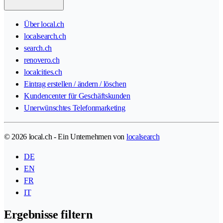
Über local.ch
localsearch.ch
search.ch
renovero.ch
localcities.ch
Eintrag erstellen / ändern / löschen
Kundencenter für Geschäftskunden
Unerwünschtes Telefonmarketing
© 2026 local.ch - Ein Unternehmen von
localsearch
DE
EN
FR
IT
Ergebnisse filtern