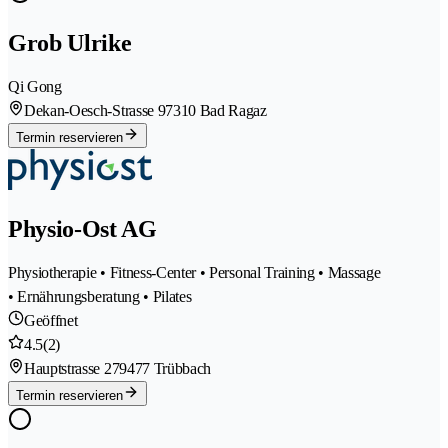
Grob Ulrike
Qi Gong
Dekan-Oesch-Strasse 9
7310 Bad Ragaz
Termin reservieren
Physio-Ost AG
Physiotherapie • Fitness-Center • Personal Training • Massage
• Ernährungsberatung • Pilates
Geöffnet
4.5
(2)
Hauptstrasse 27
9477 Trübbach
Termin reservieren