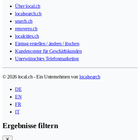
Über local.ch
localsearch.ch
search.ch
renovero.ch
localcities.ch
Eintrag erstellen / ändern / löschen
Kundencenter für Geschäftskunden
Unerwünschtes Telefonmarketing
© 2026 local.ch - Ein Unternehmen von
localsearch
DE
EN
FR
IT
Ergebnisse filtern