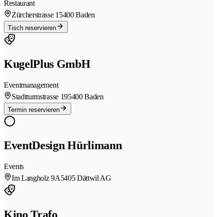
Restaurant
Zürcherstrasse 1
5400 Baden
Tisch reservieren
KugelPlus GmbH
Eventmanagement
Stadtturmstrasse 19
5400 Baden
Termin reservieren
EventDesign Hürlimann
Events
Im Langholz 9A
5405 Dättwil AG
Kino Trafo