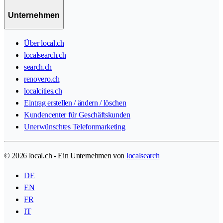
Unternehmen
Über local.ch
localsearch.ch
search.ch
renovero.ch
localcities.ch
Eintrag erstellen / ändern / löschen
Kundencenter für Geschäftskunden
Unerwünschtes Telefonmarketing
© 2026 local.ch - Ein Unternehmen von
localsearch
DE
EN
FR
IT