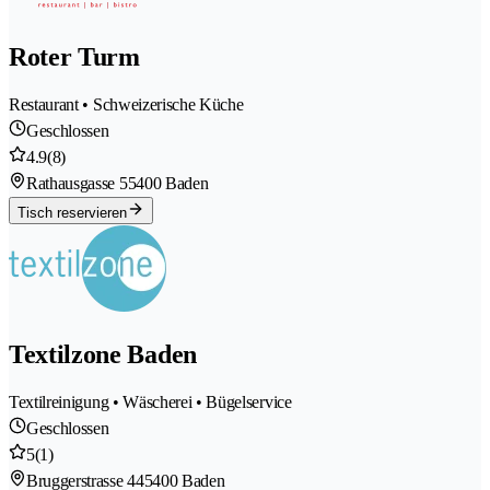
Roter Turm
Restaurant • Schweizerische Küche
Geschlossen
4.9
(8)
Rathausgasse 5
5400 Baden
Tisch reservieren
Textilzone Baden
Textilreinigung • Wäscherei • Bügelservice
Geschlossen
5
(1)
Bruggerstrasse 44
5400 Baden