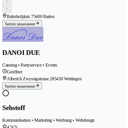
Bahnhofplatz 7
5400 Baden
Termin reservieren
DANOI DUE
Catering • Partyservice • Events
Geöffnet
Alberich Zwyssigstrasse 28
5430 Wettingen
Termin reservieren
Sehstoff
Kommunikation • Marketing • Werbung • Webdesign
4.5
(2)