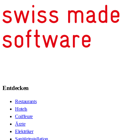
Entdecken
Restaurants
Hotels
Coiffeure
Ärzte
Elektriker
Sanitärinstallation