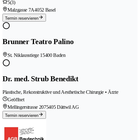
5
(3)
Malzgasse 7A
4052 Basel
Termin reservieren
Brunner Teatro Palino
St. Niklausstiege 1
5400 Baden
Dr. med. Strub Benedikt
Plastische, Rekonstruktive und Aesthetische Chirurgie • Ärzte
Geöffnet
Mellingerstrasse 207
5405 Dättwil AG
Termin reservieren