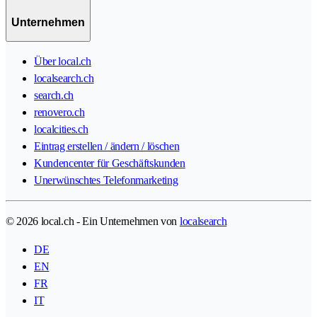
Unternehmen
Über local.ch
localsearch.ch
search.ch
renovero.ch
localcities.ch
Eintrag erstellen / ändern / löschen
Kundencenter für Geschäftskunden
Unerwünschtes Telefonmarketing
© 2026 local.ch - Ein Unternehmen von
localsearch
DE
EN
FR
IT