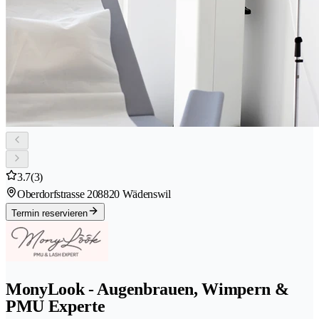
3.7
(3)
Oberdorfstrasse 20
8820 Wädenswil
Termin reservieren
MonyLook - Augenbrauen, Wimpern &
PMU Experte