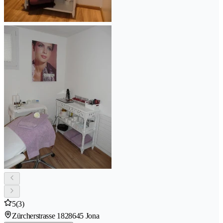
5
(3)
Zürcherstrasse 182
8645 Jona