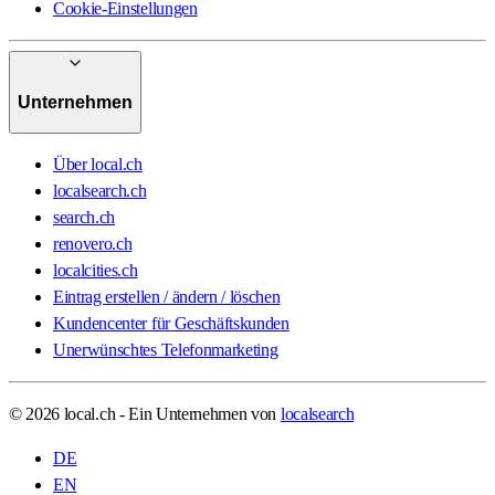
Cookie-Einstellungen
Unternehmen
Über local.ch
localsearch.ch
search.ch
renovero.ch
localcities.ch
Eintrag erstellen / ändern / löschen
Kundencenter für Geschäftskunden
Unerwünschtes Telefonmarketing
© 2026 local.ch - Ein Unternehmen von
localsearch
DE
EN