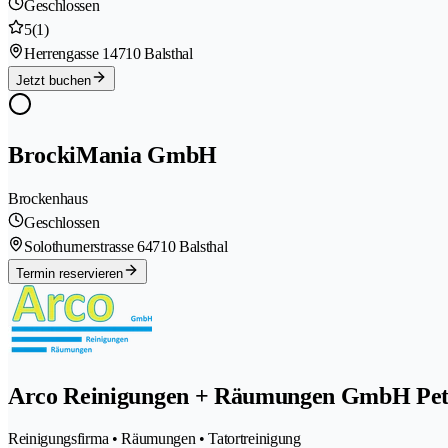
Geschlossen
5
(1)
Herrengasse 1
4710 Balsthal
Jetzt buchen
BrockiMania GmbH
Brockenhaus
Geschlossen
Solothurnerstrasse 6
4710 Balsthal
Termin reservieren
Arco Reinigungen + Räumungen GmbH Pete
Reinigungsfirma • Räumungen • Tatortreinigung