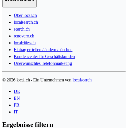
Über local.ch
localsearch.ch
search.ch
renovero.ch
localcities.ch
Eintrag erstellen / ändern / löschen
Kundencenter für Geschäftskunden
Unerwünschtes Telefonmarketing
© 2026 local.ch - Ein Unternehmen von
localsearch
DE
EN
FR
IT
Ergebnisse filtern