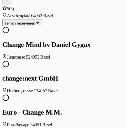
5
(3)
Aeschenplatz 6
4052 Basel
Termin reservieren
Change Mind by Daniel Gygax
Jurastrasse 52
4053 Basel
change:next GmbH
Horburgstrasse 17
4057 Basel
Euro - Change M.M.
Post-Passage 3
4051 Basel