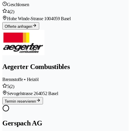
Geschlossen
4
(2)
Hohe Winde-Strasse 100
4059 Basel
Offerte anfragen
Aegerter Combustibles
Brennstoffe • Heizöl
5
(2)
Sevogelstrasse 26
4052 Basel
Termin reservieren
Gerspach AG