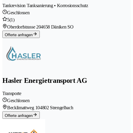
Tankrevision Tanksanierung • Korrosionsschutz
Geschlossen
5
(1)
Oberdorfstrasse 20
4658 Däniken SO
Offerte anfragen
Hasler Energietransport AG
Transporte
Geschlossen
Becklimattweg 10
4802 Strengelbach
Offerte anfragen