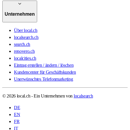
Unternehmen
Über local.ch
localsearch.ch
search.ch
renovero.ch
localcities.ch
Eintrag erstellen / ändern / löschen
Kundencenter für Geschäftskunden
Unerwünschtes Telefonmarketing
© 2026 local.ch - Ein Unternehmen von
localsearch
DE
EN
FR
IT