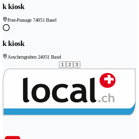
k kiosk
Post-Passage 7
4051 Basel
k kiosk
Aeschengraben 2
4051 Basel
1
2
3