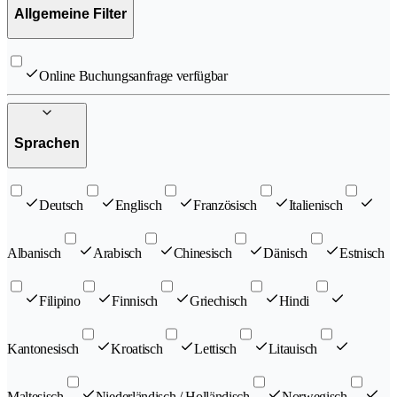
Allgemeine Filter
Online Buchungsanfrage verfügbar
Sprachen
Deutsch
Englisch
Französisch
Italienisch
Albanisch
Arabisch
Chinesisch
Dänisch
Estnisch
Filipino
Finnisch
Griechisch
Hindi
Kantonesisch
Kroatisch
Lettisch
Litauisch
Maltesisch
Niederländisch / Holländisch
Norwegisch