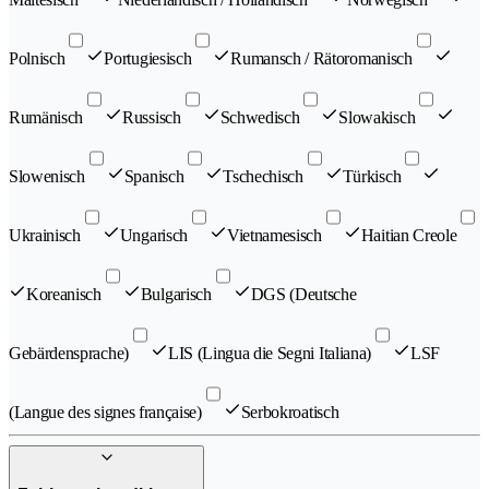
Polnisch
Portugiesisch
Rumansch / Rätoromanisch
Rumänisch
Russisch
Schwedisch
Slowakisch
Slowenisch
Spanisch
Tschechisch
Türkisch
Ukrainisch
Ungarisch
Vietnamesisch
Haitian Creole
Koreanisch
Bulgarisch
DGS (Deutsche
Gebärdensprache)
LIS (Lingua die Segni Italiana)
LSF
(Langue des signes française)
Serbokroatisch