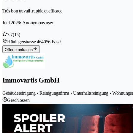
Très bon travail ,rapide et efficace
Juni 2026
• Anonymous user
3.7
(15)
Hüningerstrasse 46
4056 Basel
Offerte anfragen
Immovartis GmbH
Gebäudereinigung • Reinigungsfirma • Unterhaltsreinigung • Wohnungsre
Geschlossen