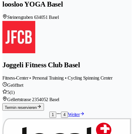
loosloo YOGA Basel
Steinengraben 63
4051 Basel
Joggeli Fitness Club Basel
Fitness-Center • Personal Training • Cycling Spinning Center
Geöffnet
5
(1)
Gellertstrasse 235
4052 Basel
Termin reservieren
Weiter
1
4