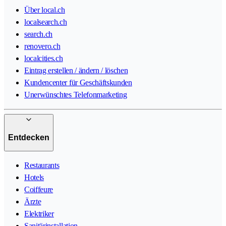
Über local.ch
localsearch.ch
search.ch
renovero.ch
localcities.ch
Eintrag erstellen / ändern / löschen
Kundencenter für Geschäftskunden
Unerwünschtes Telefonmarketing
Entdecken
Restaurants
Hotels
Coiffeure
Ärzte
Elektriker
Sanitärinstallation