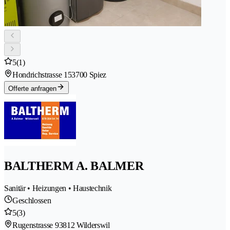
5
(1)
Hondrichstrasse 15
3700 Spiez
Offerte anfragen
BALTHERM A. BALMER
Sanitär • Heizungen • Haustechnik
Geschlossen
5
(3)
Rugenstrasse 9
3812 Wilderswil