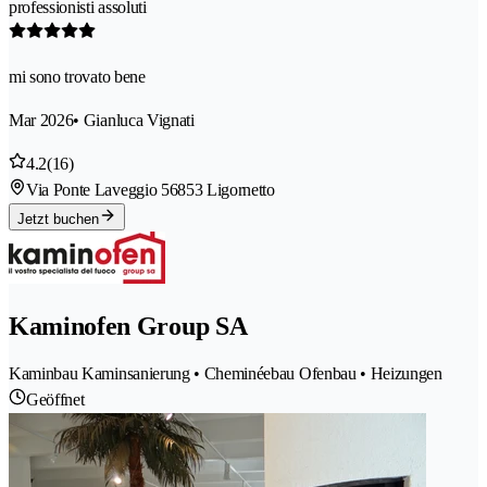
professionisti assoluti
mi sono trovato bene
Mar 2026
• Gianluca Vignati
4.2
(16)
Via Ponte Laveggio 5
6853 Ligornetto
Jetzt buchen
Kaminofen Group SA
Kaminbau Kaminsanierung • Cheminéebau Ofenbau • Heizungen
Geöffnet