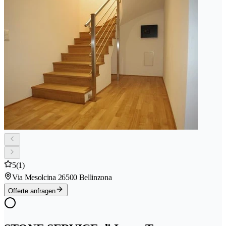
5
(1)
Via Mesolcina 2
6500 Bellinzona
Offerte anfragen