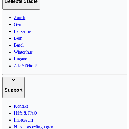
Beliebte Städte
Zürich
Genf
Lausanne
Bern
Basel
Winterthur
Lugano
Alle Städte
Support
Kontakt
Hilfe & FAQ
Impressum
Nutzungsbedingungen