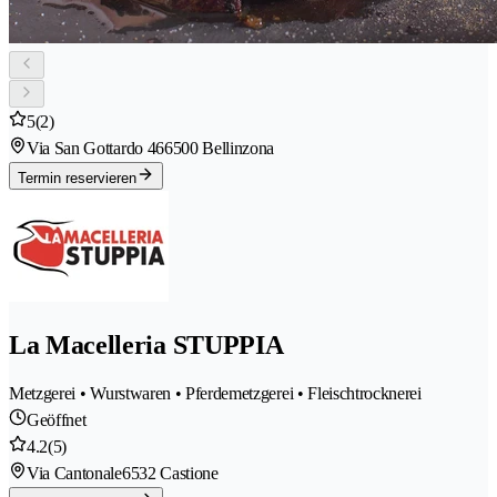
5
(2)
Via San Gottardo 46
6500 Bellinzona
Termin reservieren
La Macelleria STUPPIA
Metzgerei • Wurstwaren • Pferdemetzgerei • Fleischtrocknerei
Geöffnet
4.2
(5)
Via Cantonale
6532 Castione