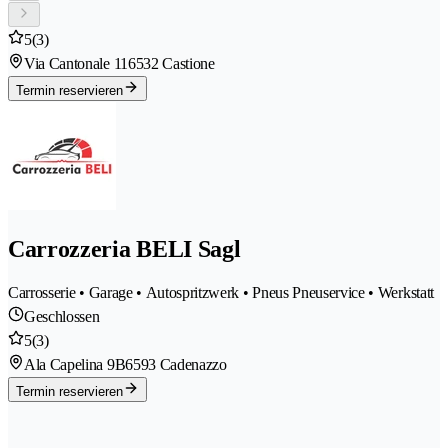
5
(3)
Via Cantonale 11
6532 Castione
Termin reservieren
Carrozzeria BELI Sagl
Carrosserie • Garage • Autospritzwerk • Pneus Pneuservice • Werkstatt
Geschlossen
5
(3)
Ala Capelina 9B
6593 Cadenazzo
Termin reservieren