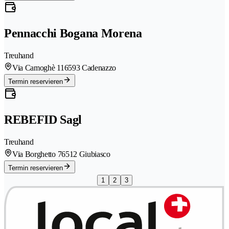
Pennacchi Bogana Morena
Treuhand
Via Camoghè 11
6593 Cadenazzo
Termin reservieren
REBEFID Sagl
Treuhand
Via Borghetto 7
6512 Giubiasco
Termin reservieren
1
2
3