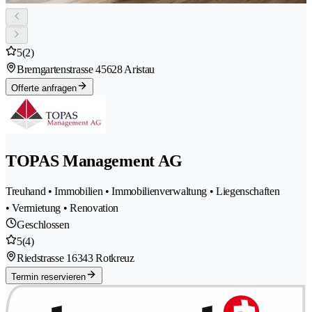
5
(2)
Bremgartenstrasse 4
5628 Aristau
Offerte anfragen
TOPAS Management AG
Treuhand • Immobilien • Immobilienverwaltung • Liegenschaften
• Vermietung • Renovation
Geschlossen
5
(4)
Riedstrasse 1
6343 Rotkreuz
Termin reservieren