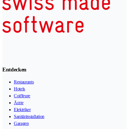
Entdecken
Restaurants
Hotels
Coiffeure
Ärzte
Elektriker
Sanitärinstallation
Garagen