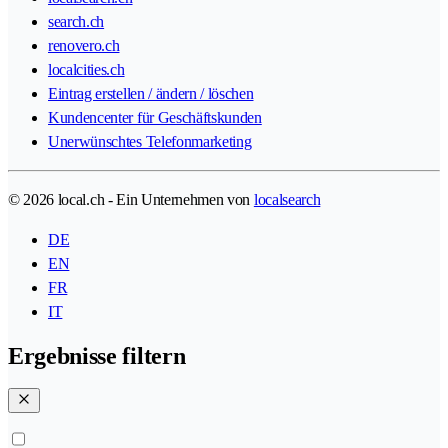
search.ch
renovero.ch
localcities.ch
Eintrag erstellen / ändern / löschen
Kundencenter für Geschäftskunden
Unerwünschtes Telefonmarketing
© 2026 local.ch - Ein Unternehmen von
localsearch
DE
EN
FR
IT
Ergebnisse filtern