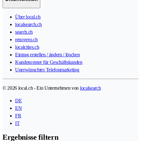
Über local.ch
localsearch.ch
search.ch
renovero.ch
localcities.ch
Eintrag erstellen / ändern / löschen
Kundencenter für Geschäftskunden
Unerwünschtes Telefonmarketing
© 2026 local.ch - Ein Unternehmen von
localsearch
DE
EN
FR
IT
Ergebnisse filtern