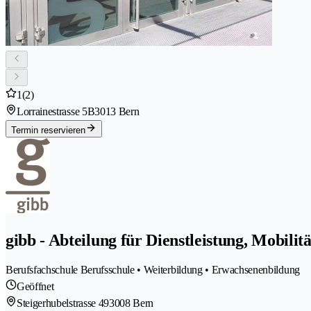
1
(2)
Lorrainestrasse 5B
3013 Bern
Termin reservieren
gibb - Abteilung für Dienstleistung, Mobil
Berufsfachschule Berufsschule • Weiterbildung • Erwachsenenbildung
Geöffnet
Steigerhubelstrasse 49
3008 Bern