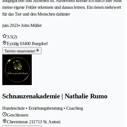
ausgeglichen und zufrieden ist. Ausserdem konnte ich durch Ihre Hilfe
meine eigene Fehler erkennen und daraus lernen. Ein riesen mehrwert
für das Tier und den Menschen dahinter
juin 2023
• John Müller
3.5
(2)
Eyzälg 6
3400 Burgdorf
Termin reservieren
Schnauzenakademie | Nathalie Rumo
Hundeschule • Erziehungsberatung • Coaching
Geschlossen
Cheerstrasse 21
1713 St. Antoni