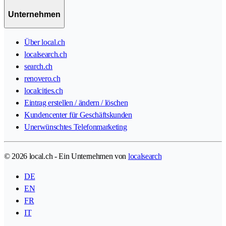
Unternehmen
Über local.ch
localsearch.ch
search.ch
renovero.ch
localcities.ch
Eintrag erstellen / ändern / löschen
Kundencenter für Geschäftskunden
Unerwünschtes Telefonmarketing
© 2026 local.ch - Ein Unternehmen von
localsearch
DE
EN
FR
IT