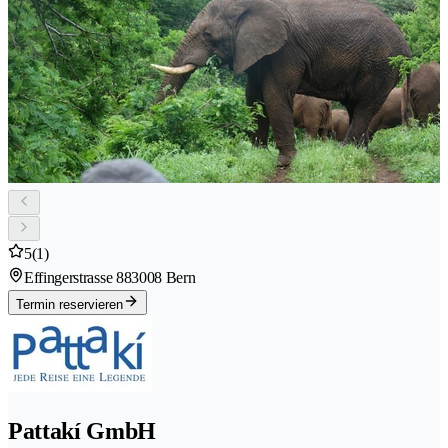
5
(1)
Effingerstrasse 88
3008 Bern
Termin reservieren
Pattakí GmbH