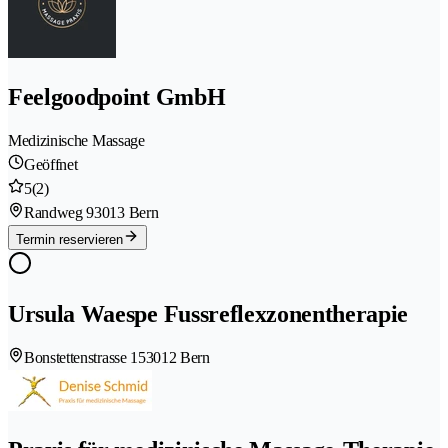
Feelgoodpoint GmbH
Medizinische Massage
Geöffnet
5
(2)
Randweg 9
3013 Bern
Termin reservieren
Ursula Waespe Fussreflexzonentherapie
Bonstettenstrasse 15
3012 Bern