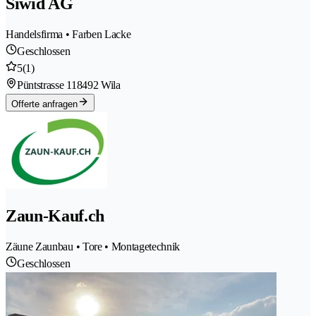
Siwid AG
Handelsfirma • Farben Lacke
Geschlossen
5
(1)
Püntstrasse 11
8492 Wila
Offerte anfragen
Zaun-Kauf.ch
Zäune Zaunbau • Tore • Montagetechnik
Geschlossen