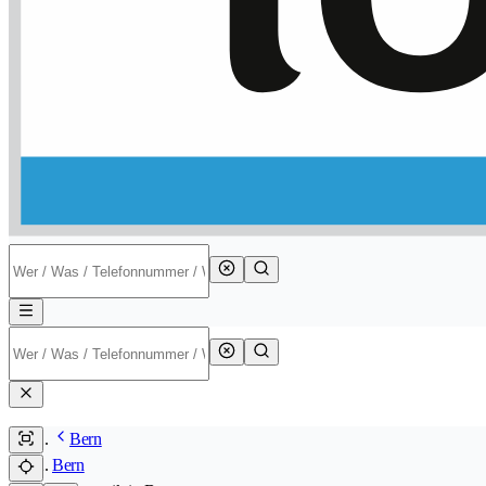
Bern
Bern