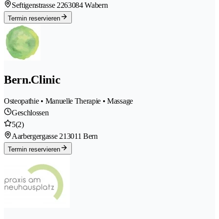
Seftigenstrasse 226
3084 Wabern
Termin reservieren
Bern.Clinic
Osteopathie • Manuelle Therapie • Massage
Geschlossen
5
(2)
Aarbergergasse 21
3011 Bern
Termin reservieren