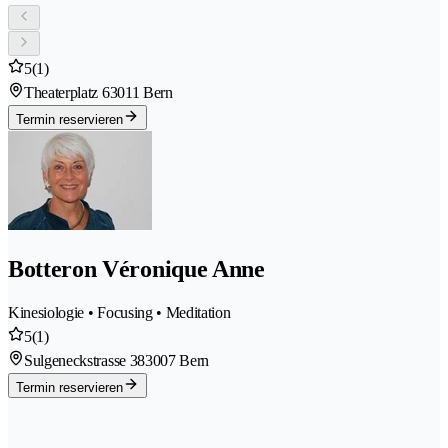
5
(1)
Theaterplatz 6
3011 Bern
Termin reservieren
Botteron Véronique Anne
Kinesiologie • Focusing • Meditation
5
(1)
Sulgeneckstrasse 38
3007 Bern
Termin reservieren