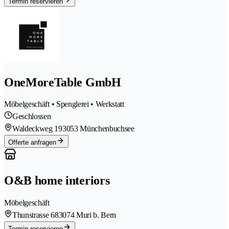
Termin reservieren
OneMoreTable GmbH
Möbelgeschäft • Spenglerei • Werkstatt
Geschlossen
Waldeckweg 19
3053 Münchenbuchsee
Offerte anfragen
O&B home interiors
Möbelgeschäft
Thunstrasse 68
3074 Muri b. Bern
Termin reservieren