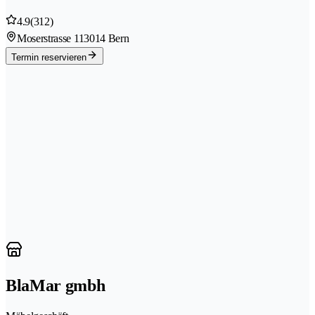
4.9
(312)
Moserstrasse 11
3014 Bern
Termin reservieren
BlaMar gmbh