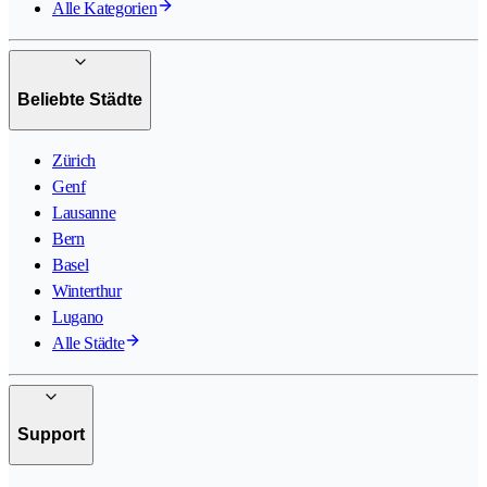
Alle Kategorien
Beliebte Städte
Zürich
Genf
Lausanne
Bern
Basel
Winterthur
Lugano
Alle Städte
Support