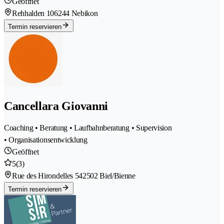
Geöffnet
Rehhalden 10
6244 Nebikon
Termin reservieren
Cancellara Giovanni
Coaching • Beratung • Laufbahnberatung • Supervision
• Organisationsentwicklung
Geöffnet
5
(3)
Rue des Hirondelles 54
2502 Biel/Bienne
Termin reservieren