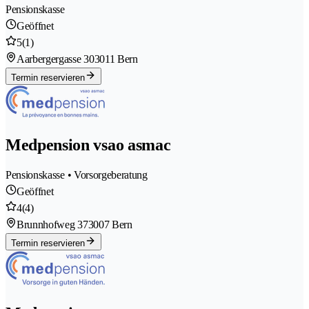
Pensionskasse
Geöffnet
5
(1)
Aarbergergasse 30
3011 Bern
Termin reservieren
Medpension vsao asmac
Pensionskasse • Vorsorgeberatung
Geöffnet
4
(4)
Brunnhofweg 37
3007 Bern
Termin reservieren