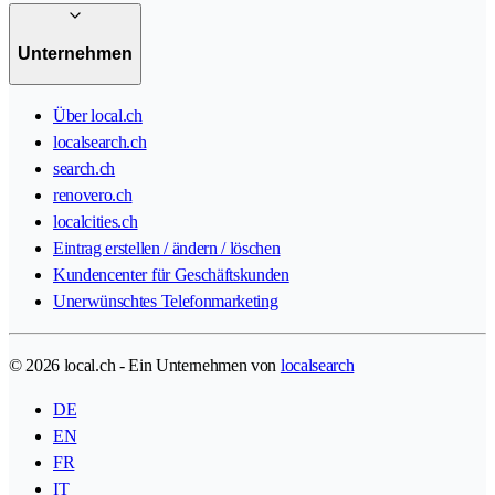
Unternehmen
Über local.ch
localsearch.ch
search.ch
renovero.ch
localcities.ch
Eintrag erstellen / ändern / löschen
Kundencenter für Geschäftskunden
Unerwünschtes Telefonmarketing
© 2026 local.ch - Ein Unternehmen von
localsearch
DE
EN
FR
IT