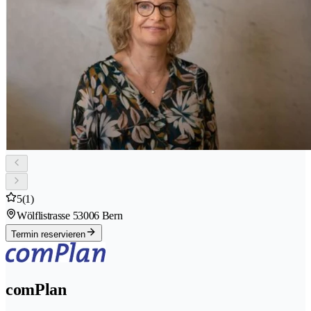
5
(1)
Wölflistrasse 5
3006 Bern
Termin reservieren
comPlan