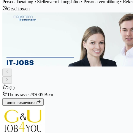
Personalberatung • Stellenvermittlungsbüro • Personalvermittlung • Rekru
Geschlossen
5
(1)
Thunstrasse 29
3005 Bern
Termin reservieren