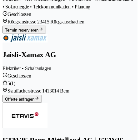
• Solarenergie • Telekommunikation • Planung
Geschlossen
Rüegsaustrasse 2
3415 Rüegsauschachen
Termin reservieren
Jaisli-Xamax AG
Elektriker • Schaltanlagen
Geschlossen
5
(1)
Stauffacherstrasse 141
3014 Bern
Offerte anfragen