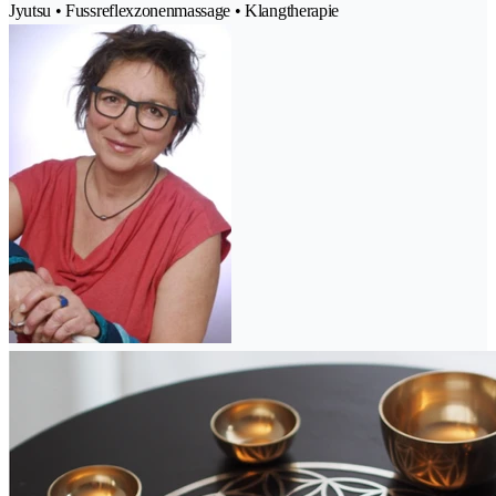
Jyutsu • Fussreflexzonenmassage • Klangtherapie