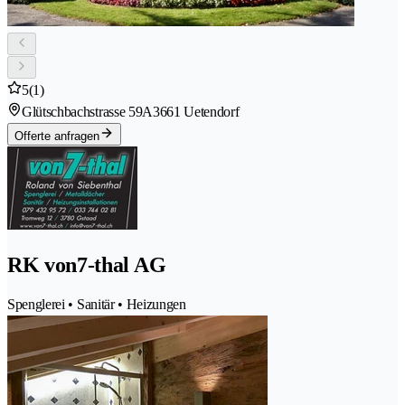
5
(1)
Glütschbachstrasse 59A
3661 Uetendorf
Offerte anfragen
RK von7-thal AG
Spenglerei • Sanitär • Heizungen